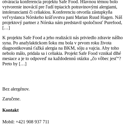
otváracia konferencia projektu Safe Food. Hlavnou témou bolo
vytvorenie inovácií pre ľudí trpiacich potravinovými alergiami,
intoleranciami či celiakiou. Konferenciu otvorila zástupkyňa
veľvyslanca Nórskeho kráľovstva pani Marian Ruud Hagen. Náš
projektový partner z Nórska nám predstavil spoločnosť Purefood,
[…]
K projektu Safe Food a jeho realizácii nás priviedlo zdravie nášho
syna. Po anafylaktickom šoku mu bola v prvom roku života
diagnostikovaná ťažká alergia na BKM, sóju a vajcia. Aby toho
nebolo málo, pridala sa i celiakia. Projekt Safe Food vznikal dlhé
mesiace a je to odpoveď na každodennú otázku „čo vôbec jesť“?
Preto by […]
Bez alergénov.
Zaručene.
Kontakt
Mobil: +421 908 937 711