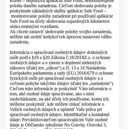
Kuriér – nepoužíva aplikáciu Safe Food, nemonitorujeme
polohu daného zariadenia. Cieľom sledovania polohy je
poskytnutie základných služby aplikácie Safe Food –
monitorovanie polohy zariadenie pri používaní aplikácie
Safe Food na účely sledovania najazdených kilometrov
nízko-emisnými vozidlami.
Ak chcete zastaviť sledovanie polohy svojho zariadenia,
môžete tak urobiť kedykoľvek úpravou nastavení vášho
zariadenia.
Informácia o spracúvaní osobných údajov dotknutých
osôb podľa §19 a §20 Zákona č.18/2018Z.z. o ochrane
osobných údajov a o zmene a doplnení niektorých
zákonov (ďalej len „zákon“) a čl. 13 a 14 Nariadenia
Európskeho parlamentu a rady (EU) 2016/679 o ochrane
fyzických osôb pri spracúvaní osobných údajov a o
voľnom pohybe takýchto údajov (ďalej len „nariadenie“)
Cieľom tejto informácie je poskytnúť Vám informácie o
tom, aké osobné údaje spracúvame, ako s nimi
zaobchádzame, na aké účely ich používame, komu ich
môžeme poskytnúť, kde môžete získať informácie o
Vašich osobných údajoch a uplatniť Vaše práva pri
spracúvaní osobných údajov. Identifikačné a kontaktné
údaje: Prevádzkovateľom spracúvajúcim Vaše osobné
údaje je Občianske združenie No Gravity, Oravská 3,