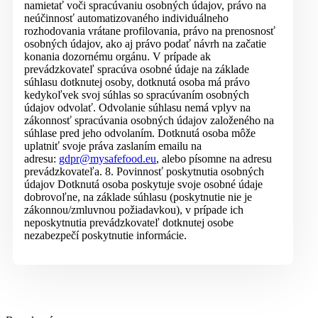
namietať voči spracúvaniu osobných údajov, právo na
neúčinnosť automatizovaného individuálneho
rozhodovania vrátane profilovania, právo na prenosnosť
osobných údajov, ako aj právo podať návrh na začatie
konania dozornému orgánu. V prípade ak
prevádzkovateľ spracúva osobné údaje na základe
súhlasu dotknutej osoby, dotknutá osoba má právo
kedykoľvek svoj súhlas so spracúvaním osobných
údajov odvolať. Odvolanie súhlasu nemá vplyv na
zákonnosť spracúvania osobných údajov založeného na
súhlase pred jeho odvolaním. Dotknutá osoba môže
uplatniť svoje práva zaslaním emailu na
adresu:
gdpr@mysafefood.eu
, alebo písomne na adresu
prevádzkovateľa. 8. Povinnosť poskytnutia osobných
údajov Dotknutá osoba poskytuje svoje osobné údaje
dobrovoľne, na základe súhlasu (poskytnutie nie je
zákonnou/zmluvnou požiadavkou), v prípade ich
neposkytnutia prevádzkovateľ dotknutej osobe
nezabezpečí poskytnutie informácie.