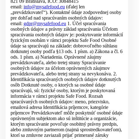
821 09 Bratislava, IČO: 30848415
email:
info@mysafefood.eu
(ďalej len
„prevádzkovateľ“). Kontaktné údaje zodpovednej osoby
pre dohľad nad spracúvaním osobných údajov:
email:
gdpr@mysafefood.eu
1. Účel spracúvania
osobných údajov a právny základ spracúvania Účelom
spracúvania osobných údajov je: poskytovanie informácií
fyzickým osobám v rámci projektu Safe Food Osobné
údaje sa spracúvajú na základe: dobrovoľného súhlasu
dotknutej osoby podľa §13 ods. 1 písm. a) Zákona a čl. 6
ods. 1 písm. a) Nariadenia. Oprávnené záujmy
prevádzkovateľa, alebo tretej strany Spracúvanie
osobných údajov za účelom oprávnených záujmov
prevádzkovateľa, alebo tretej strany sa nevykonáva. 2.
Identifikácia spracúvaných osobných údajov dotknutých
osôb Dotknuté osoby, o ktorých sa osobné údaje
spracúvajú, sú: fyzické osoby, ktorým je poskytovaná
informácia v rámci projektu Safe Food. Rozsah
spracúvaných osobných údajov: meno, priezvisko,
emailová adresa Identifikácia príjemcov, kategórie
príjemcov Prevádzkovateľ môže poskytnúť osobné údaje
oprávneným subjektom ako sú inštitúcie a organizácie,
ktorým spracúvanie povoľuje osobitný právny predpis,
alebo zmluvným partnerom (najmä sprostredkovateľom),
ktorí sa zmluvne zaviazali prijať primerané záruky