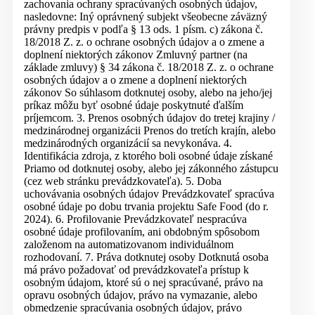
zachovania ochrany spracúvaných osobných údajov,
nasledovne: Iný oprávnený subjekt všeobecne záväzný
právny predpis v podľa § 13 ods. 1 písm. c) zákona č.
18/2018 Z. z. o ochrane osobných údajov a o zmene a
doplnení niektorých zákonov Zmluvný partner (na
základe zmluvy) § 34 zákona č. 18/2018 Z. z. o ochrane
osobných údajov a o zmene a doplnení niektorých
zákonov So súhlasom dotknutej osoby, alebo na jeho/jej
príkaz môžu byť osobné údaje poskytnuté ďalším
príjemcom. 3. Prenos osobných údajov do tretej krajiny /
medzinárodnej organizácii Prenos do tretích krajín, alebo
medzinárodných organizácií sa nevykonáva. 4.
Identifikácia zdroja, z ktorého boli osobné údaje získané
Priamo od dotknutej osoby, alebo jej zákonného zástupcu
(cez web stránku prevádzkovateľa). 5. Doba
uchovávania osobných údajov Prevádzkovateľ spracúva
osobné údaje po dobu trvania projektu Safe Food (do r.
2024). 6. Profilovanie Prevádzkovateľ nespracúva
osobné údaje profilovaním, ani obdobným spôsobom
založenom na automatizovanom individuálnom
rozhodovaní. 7. Práva dotknutej osoby Dotknutá osoba
má právo požadovať od prevádzkovateľa prístup k
osobným údajom, ktoré sú o nej spracúvané, právo na
opravu osobných údajov, právo na vymazanie, alebo
obmedzenie spracúvania osobných údajov, právo